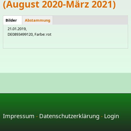
(August 2020-März 2021)
Bilder
(aktiver
Abstammung
Tier
Tier
Reiter)
21.01.2019,
DE0893499120, Farbe: rot
Impressum
-
Datenschutzerklärung
-
Login