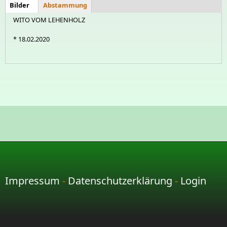
Bilder
(aktiver
Abstammung
Tier
Tier
Reiter)
WITO VOM LEHENHOLZ
* 18.02.2020
Impressum
-
Datenschutzerklärung
-
Login